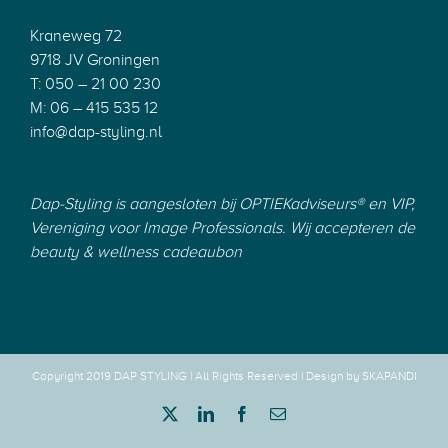
Kraneweg 72
9718 JV Groningen
T: 050 – 21 00 230
M: 06 – 415 535 12
info@dap-styling.nl
Dap-Styling is aangesloten bij
OPTIEKadviseurs®
en
VIP
,
Vereniging voor Image Professionals.
Wij accepteren de
beauty & wellness cadeaubon
Copyright 2019 DAP STYLING | All Rights Reserved |
Design by SKAPANDI
Twitter
LinkedIn
Facebook
E-
mail