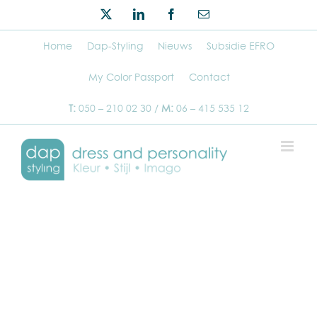
Ga
Twitter
LinkedIn
Facebook
E-
naar
mail
inhoud
Home
Dap-Styling
Nieuws
Subsidie EFRO
My Color Passport
Contact
T:
050 – 210 02 30 /
M:
06 – 415 535 12