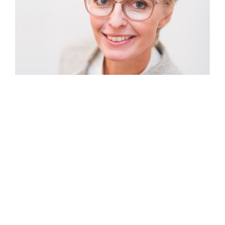
Dap-styling op tv
(meer…)