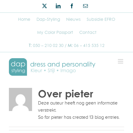
Ga
Twitter
LinkedIn
Facebook
E-
naar
mail
inhoud
Home
Dap-Styling
Nieuws
Subsidie EFRO
My Color Passport
Contact
T:
050 – 210 02 30 /
M:
06 – 415 535 12
Over
pieter
Deze auteur heeft nog geen informatie
verstrekt.
So far pieter has created 13 blog entries.