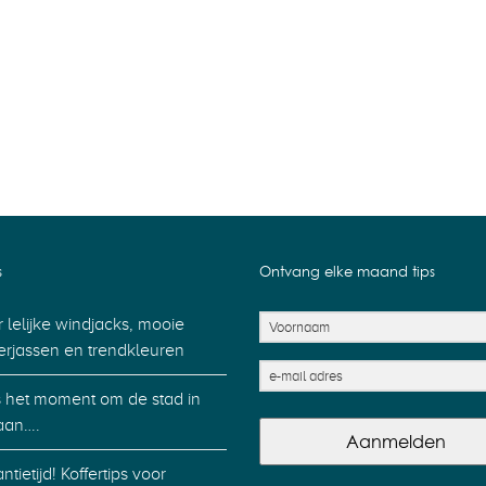
s
Ontvang elke maand tips
 lelijke windjacks, mooie
erjassen en trendkleuren
is het moment om de stad in
aan….
Aanmelden
ntietijd! Koffertips voor