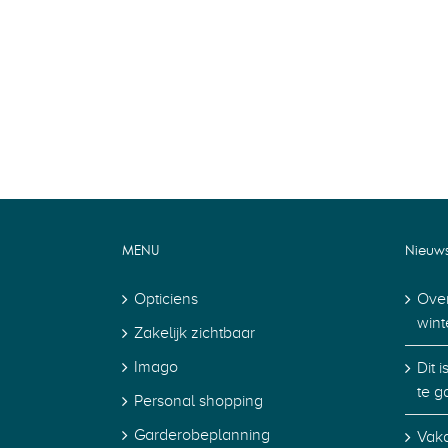
MENU
Nieuw
Opticiens
Over
wint
Zakelijk zichtbaar
Imago
Dit 
te g
Personal shopping
Garderobeplanning
Vaka