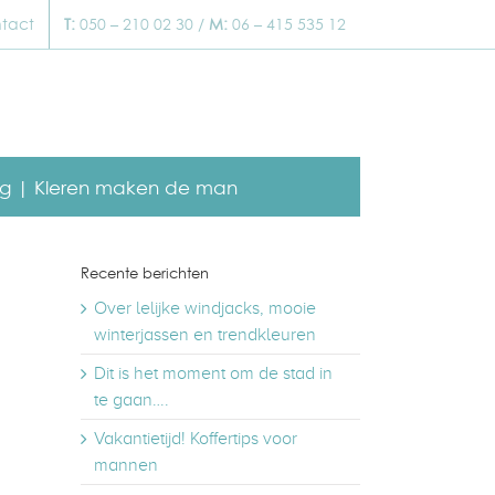
tact
T:
050 – 210 02 30 /
M:
06 – 415 535 12
g |
Kleren maken de man
Recente berichten
Over lelijke windjacks, mooie
winterjassen en trendkleuren
Dit is het moment om de stad in
te gaan….
Vakantietijd! Koffertips voor
mannen