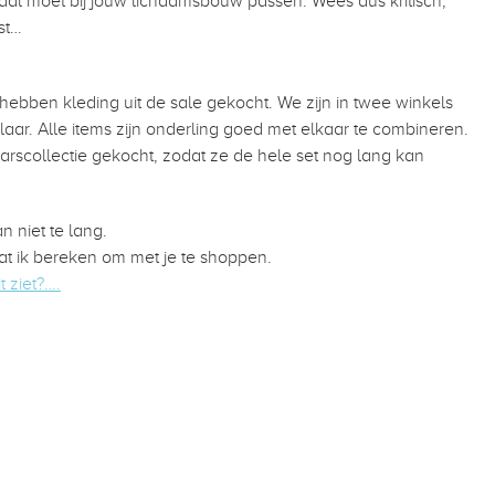
iaal moet bij jouw lichaamsbouw passen. Wees dus kritisch,
st…
ebben kleding uit de sale gekocht. We zijn in twee winkels
r. Alle items zijn onderling goed met elkaar te combineren.
rscollectie gekocht, zodat ze de hele set nog lang kan
 niet te lang.
dat ik bereken om met je te shoppen.
 ziet
?….