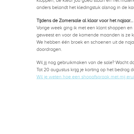
kloppen, de kleur jou goed staan en het mater
anders belandt het kledingstuk alsnog in de ka
Tijdens de Zomersale al klaar voor het najaar…
Vorige week ging ik met een klant shoppen en h
geweest en voor de komende maanden is ze klaa
We hebben één broek en schoenen uit de najaa
doordragen.
Wil jij nog gebruikmaken van de sale? Wacht dan
Tot 20 augustus krijg je korting op het bedrag 
Wil je weten hoe een shopafspraak met mij eruit