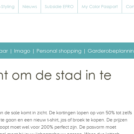
Styling
Nieuws
Subsidie EFRO
My Color Passport
Con
baar |
Imago |
Personal shopping |
Garderobeplannin
nt om de stad in te
an de sale komt in zicht. De kortingen lopen op van 50% tot zelfs
e gaan en een nieuw t-shirt, jas of broek te kopen. De prijzen
e koopt moet wel voor 200% perfect zijn. De pasvorm moet