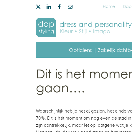
Ga
Home
Dap-
Twitter
LinkedIn
Facebook
E-
naar
mail
inhoud
Opticiens |
Zakelijk zicht
Dit is het mome
gaan….
Waarschijnlijk heb je het al gezien, het einde v
70%. Dit is hét moment om nog even de stad in t
zijn aantrekkelijk, maar let op, datgene wat j