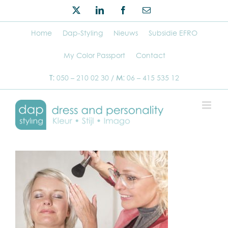
Ga
Twitter
LinkedIn
Facebook
E-
naar
mail
inhoud
Home
Dap-Styling
Nieuws
Subsidie EFRO
My Color Passport
Contact
T:
050 – 210 02 30 /
M:
06 – 415 535 12