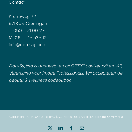
Contact
Kraneweg 72
9718 JV Groningen
T: 050 – 21 00 230
M: 06 – 415 535 12
info@dap-styling.nl
Dap-Styling is aangesloten bij
OPTIEKadviseurs®
en
VIP
,
Vereniging voor Image Professionals.
Wij accepteren de
beauty & wellness cadeaubon
Copyright 2019 DAP STYLING | All Rights Reserved |
Design by SKAPANDI
Twitter
LinkedIn
Facebook
E-