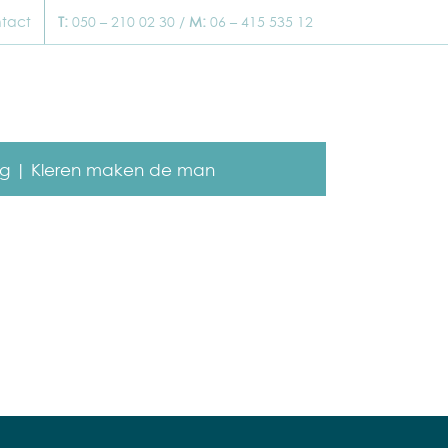
tact
T:
050 – 210 02 30 /
M:
06 – 415 535 12
g |
Kleren maken de man