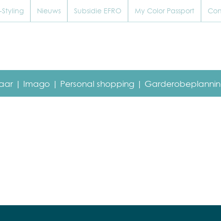
Styling
Nieuws
Subsidie EFRO
My Color Passport
Con
baar |
Imago |
Personal shopping |
Garderobeplannin