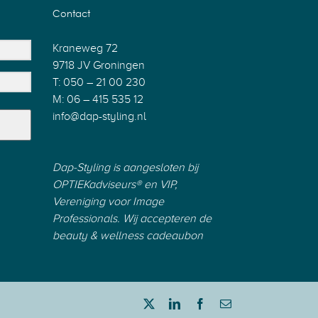
Contact
Kraneweg 72
9718 JV Groningen
T: 050 – 21 00 230
M: 06 – 415 535 12
info@dap-styling.nl
Dap-Styling is aangesloten bij
OPTIEKadviseurs®
en
VIP
,
Vereniging voor Image
Professionals.
Wij accepteren de
beauty & wellness cadeaubon
Twitter
LinkedIn
Facebook
E-
mail