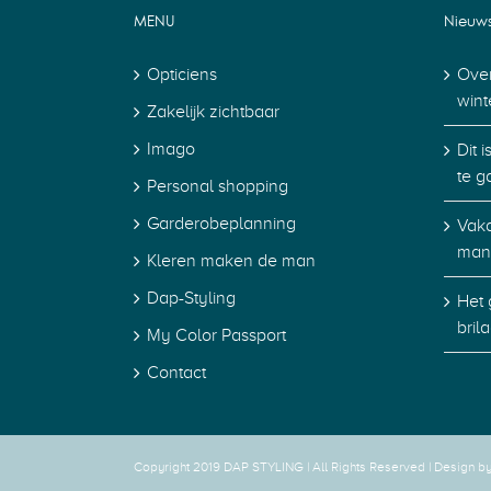
MENU
Nieuw
Opticiens
Over
wint
Zakelijk zichtbaar
Imago
Dit 
te g
Personal shopping
Garderobeplanning
Vaka
man
Kleren maken de man
Dap-Styling
Het 
bril
My Color Passport
Contact
Copyright 2019 DAP STYLING | All Rights Reserved |
Design b