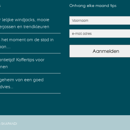
s
Ontvang elke maand tips
 lelijke windjacks, mooie
erjassen en trendkleuren
is het moment om de stad in
aan….
Aanmelden
ntietijd! Koffertips voor
nen
geheim van een goed
advies…
y SKAPANDI