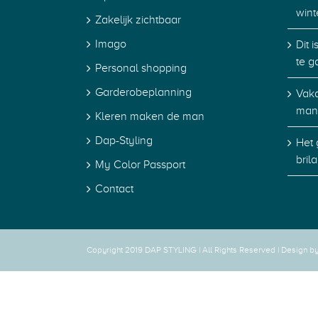
wint
Zakelijk zichtbaar
Imago
Dit 
te g
Personal shopping
Garderobeplanning
Vaka
man
Kleren maken de man
Dap-Styling
Het 
bril
My Color Passport
Contact
Copyright 2019 DAP STYLING | All Rights Reserved |
Design b