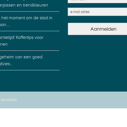
erjassen en trendkleuren
is het moment om de stad in
aan….
Aanmelden
ntietijd! Koffertips voor
nen
geheim van een goed
advies…
y SKAPANDI