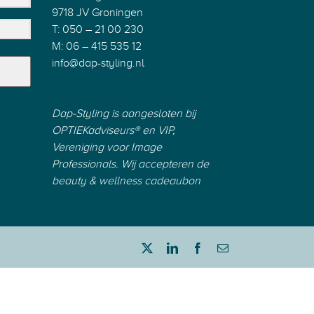
9718 JV Groningen
T: 050 – 21 00 230
M: 06 – 415 535 12
info@dap-styling.nl
Dap-Styling is aangesloten bij
OPTIEKadviseurs®
en
VIP
,
Vereniging voor Image
Professionals.
Wij accepteren de
beauty & wellness cadeaubon
Twitter
LinkedIn
Facebook
E-
mail