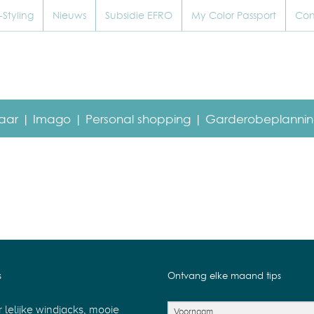
Styling
Nieuws
Subsidie EFRO
My Color Passport
Con
baar |
Imago |
Personal shopping |
Garderobeplannin
s
Ontvang elke maand tips
 lelijke windjacks, mooie