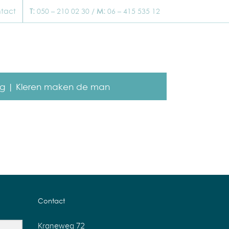
tact
T:
050 – 210 02 30 /
M:
06 – 415 535 12
g |
Kleren maken de man
Contact
Kraneweg 72