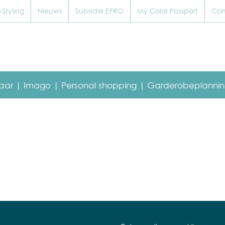
Styling
Nieuws
Subsidie EFRO
My Color Passport
Con
baar |
Imago |
Personal shopping |
Garderobeplannin