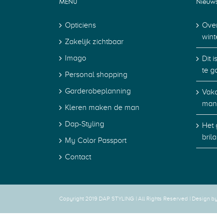
MENU
Nieuw
Opticiens
Over
wint
Zakelijk zichtbaar
Imago
Dit 
te g
Personal shopping
Garderobeplanning
Vaka
man
Kleren maken de man
Dap-Styling
Het 
bril
My Color Passport
Contact
Copyright 2019 DAP STYLING | All Rights Reserved |
Design b