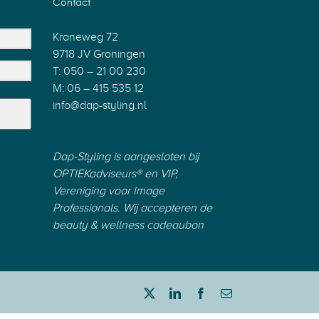
Contact
Kraneweg 72
9718 JV Groningen
T: 050 – 21 00 230
M: 06 – 415 535 12
info@dap-styling.nl
Dap-Styling is aangesloten bij
OPTIEKadviseurs®
en
VIP
,
Vereniging voor Image
Professionals.
Wij accepteren de
beauty & wellness cadeaubon
Twitter
LinkedIn
Facebook
E-
mail