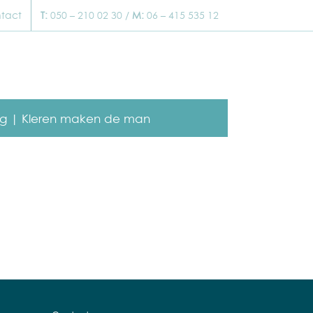
tact
T:
050 – 210 02 30 /
M:
06 – 415 535 12
g |
Kleren maken de man