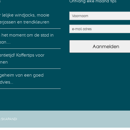
s
Ontvang elke maand tips
 lelijke windjacks, mooie
erjassen en trendkleuren
is het moment om de stad in
aan….
Aanmelden
ntietijd! Koffertips voor
nen
geheim van een goed
advies…
y SKAPANDI