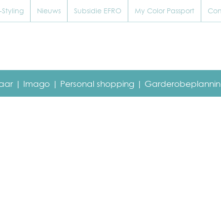
Styling
Nieuws
Subsidie EFRO
My Color Passport
Con
baar |
Imago |
Personal shopping |
Garderobeplannin